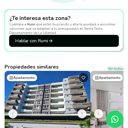
¿Te interesa esta zona?
Cuéntale a
Rumi
qué estás buscando y ella te ayudará a encontrar
opciones que se adapten a tu presupuesto
en Santa Tecla,
Departamento de La Libertad
.
Hablar con Rumi
Propiedades similares
Ver todos
Apartamento
Apartamento
P