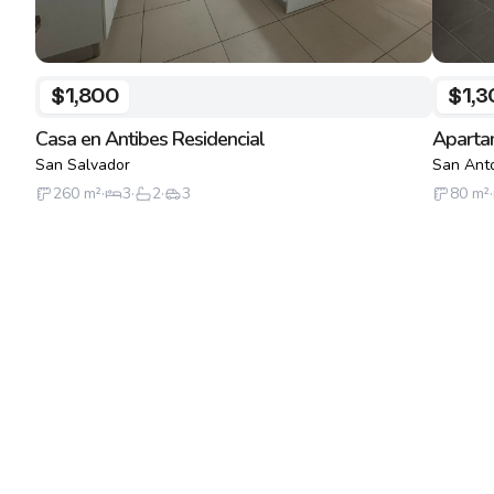
$1,800
$1,3
Casa en Antibes Residencial
Apartam
San Salvador
San Ant
260
m²
·
3
·
2
·
3
80
m²
·