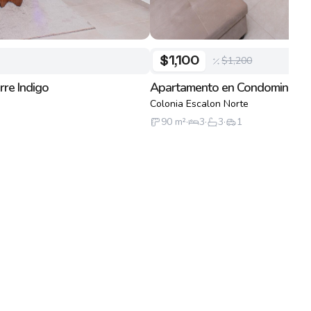
$1,200
$1,100
re Indigo
Apartamento en Condominio S
Colonia Escalon Norte
90
m²
·
3
·
3
·
1