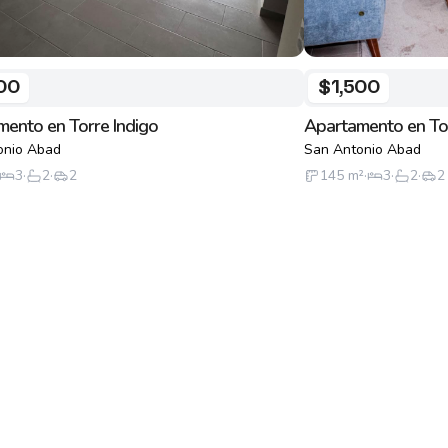
00
$1,500
ento en Torre Indigo
Apartamento en Tor
onio Abad
San Antonio Abad
3
·
2
·
2
145
m²
·
3
·
2
·
2