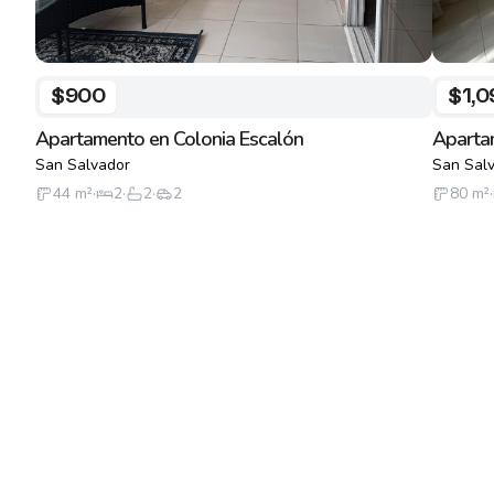
$900
$1,0
Apartamento en Colonia Escalón
Aparta
San Salvador
San Sal
44
m²
·
2
·
2
·
2
80
m²
·