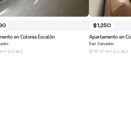
90
$1,250
mento en Colonia Escalón
Apartamento en Co
vador
San Salvador
3
·
2
·
2
90
m²
·
2
·
1
·
2