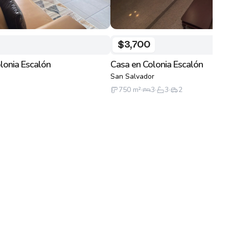
$3,700
lonia Escalón
Casa en Colonia Escalón
San Salvador
750
m²
·
3
·
3
·
2