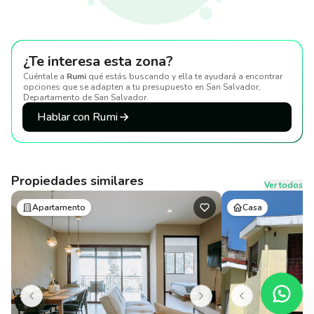
¿Te interesa esta zona?
Cuéntale a
Rumi
qué estás buscando y ella te ayudará a encontrar
opciones que se adapten a tu presupuesto
en San Salvador,
Departamento de San Salvador
.
Hablar con Rumi
Propiedades similares
Ver todos
Apartamento
Casa