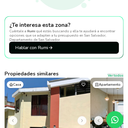
¿Te interesa esta zona?
Cuéntale a
Rumi
qué estás buscando y ella te ayudará a encontrar
opciones que se adapten a tu presupuesto
en San Salvador,
Departamento de San Salvador
.
Hablar con Rumi
Propiedades similares
Ver todos
Casa
Apartamento