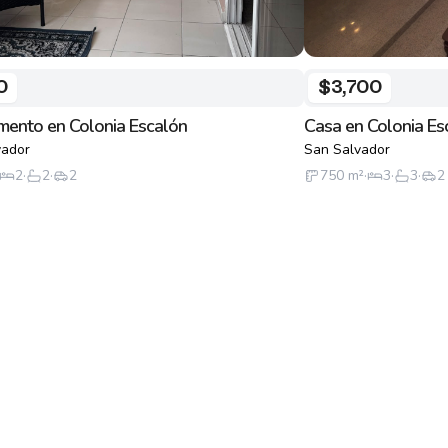
0
$3,700
mento en Colonia Escalón
Casa en Colonia Es
vador
San Salvador
2
·
2
·
2
750
m²
·
3
·
3
·
2