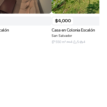
$4,000
calón
Casa en Colonia Escalón
San Salvador
550
m²
·
4
·
5
·
4