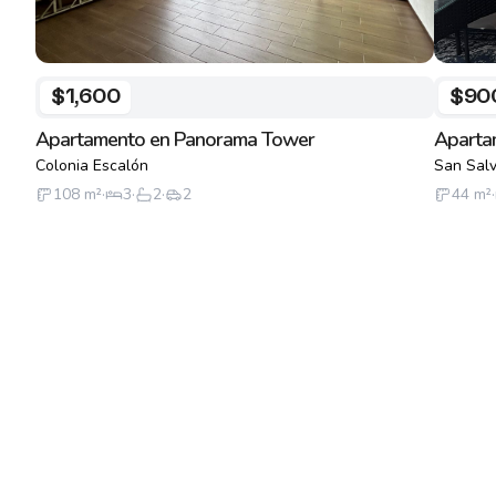
$1,600
$90
Apartamento en Panorama Tower
Aparta
Colonia Escalón
San Sal
108
m²
·
3
·
2
·
2
44
m²
·