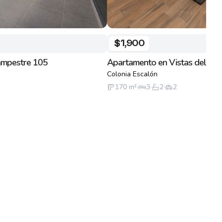
$1,900
ampestre 105
Apartamento en Vistas del Ped
Colonia Escalón
170
m²
·
3
·
2
·
2