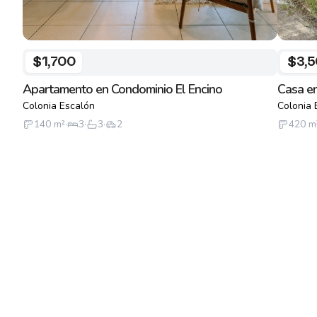
$1,700
$3,
Apartamento en Condominio El Encino
Casa en
Colonia Escalón
Colonia 
140
m²
·
3
·
3
·
2
420
m