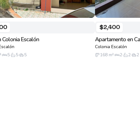
500
$2,400
 Colonia Escalón
Apartamento en C
Escalón
Colonia Escalón
²
·
5
·
5
·
5
168
m²
·
2
·
2
·
2