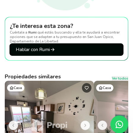
¿Te interesa esta zona?
Cuéntale a
Rumi
qué estás buscando y ella te ayudará a encontrar
opciones que se adapten a tu presupuesto
en San Juan Opico,
Departamento de La Libertad
.
Hablar con Rumi
Propiedades similares
Ver todos
Casa
Casa