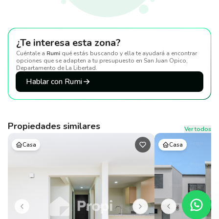
¿Te interesa esta zona?
Cuéntale a
Rumi
qué estás buscando y ella te ayudará a encontrar
opciones que se adapten a tu presupuesto
en San Juan Opico,
Departamento de La Libertad
.
Hablar con Rumi
Propiedades similares
Ver todos
Casa
Casa