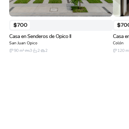
$700
$70
Casa en Senderos de Opico II
Casa en
San Juan Opico
Colón
90
m²
·
3
·
2
·
2
120
m