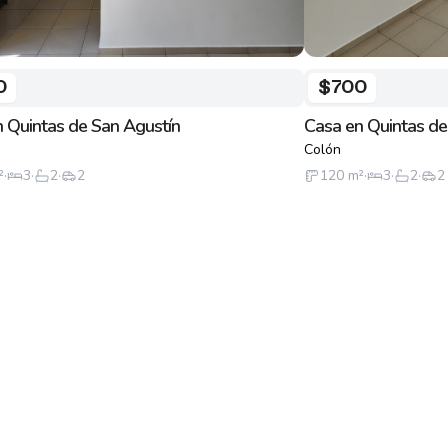
0
$700
 Quintas de San Agustín
Casa en Quintas de
Colón
²
·
3
·
2
·
2
120
m²
·
3
·
2
·
2