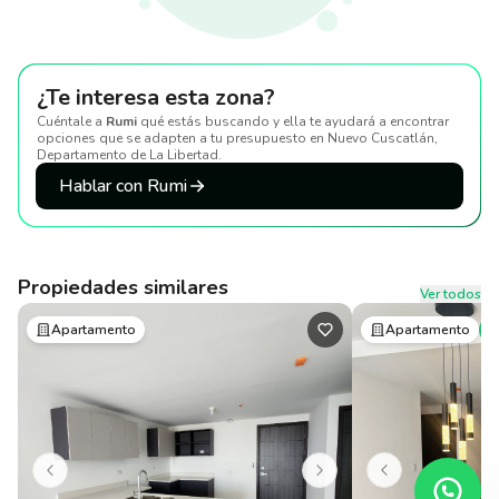
¿Te interesa esta zona?
Cuéntale a
Rumi
qué estás buscando y ella te ayudará a encontrar
opciones que se adapten a tu presupuesto
en Nuevo Cuscatlán,
Departamento de La Libertad
.
Hablar con Rumi
Propiedades similares
Ver todos
Apartamento
Apartamento
P