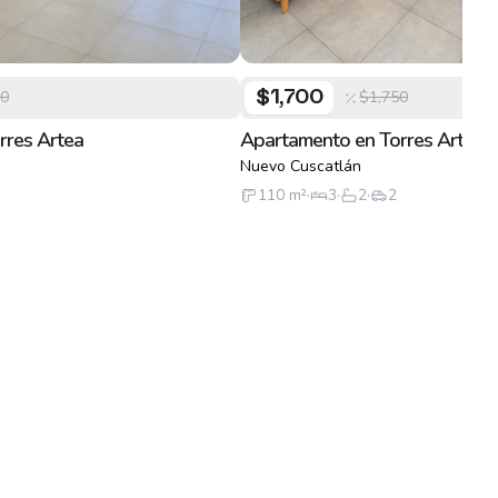
50
$1,750
$1,700
rres Artea
Apartamento en Torres Artea
Nuevo Cuscatlán
110
m²
·
3
·
2
·
2