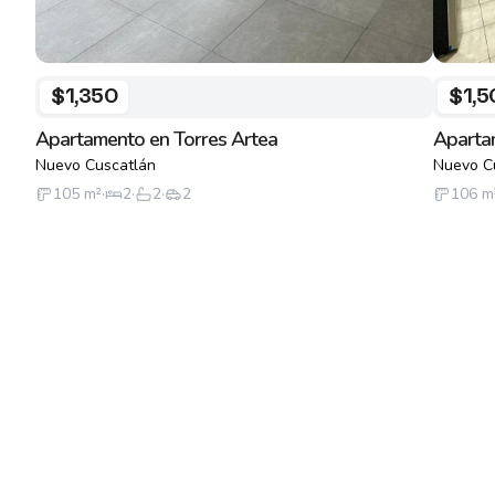
$1,350
$1,5
Apartamento en Torres Artea
Aparta
Nuevo Cuscatlán
Nuevo C
105
m²
·
2
·
2
·
2
106
m