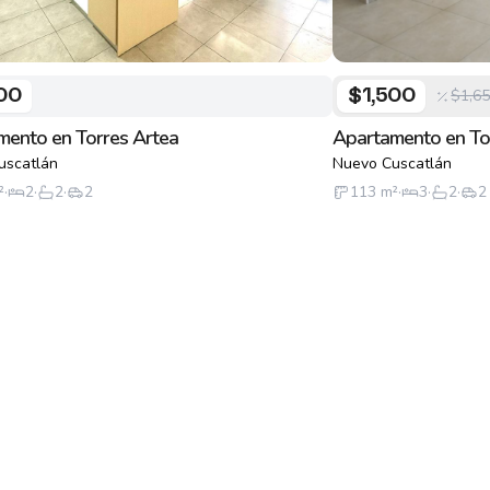
$1,6
00
$1,500
mento en Torres Artea
Apartamento en To
uscatlán
Nuevo Cuscatlán
²
·
2
·
2
·
2
113
m²
·
3
·
2
·
2