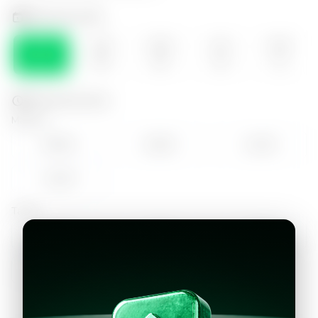
Selecciona el día
VIE
SÁB
DOM
LUN
MAR
07
08
09
10
11
Selecciona la hora
Mañana
09:00
10:00
11:00
12:00
Tarde
14:00
15:00
16:00
17:00
18:00