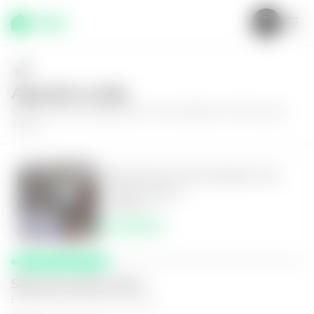
Agenda tu visita
Conoce más de
Apartamento en San Salvador, San Francisco
Tower
Apartamento en San Salvador, San
Francisco Tower
2
2
75
m²
$1,350.00
Selecciona fecha y hora
El espacio que mejor te funcione