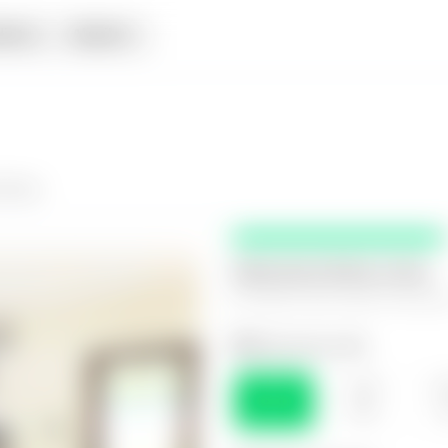
iata
Alquiler
 Elena
Selecciona fecha y hora
El espacio que mejor te funcio
Selecciona el día
VIE
SÁB
D
07
08