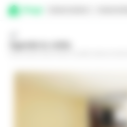
Comprar en planos
Compra inmed
Agenda tu visita
Conoce más de
Casa en Nuevo Cuscatlán, Quintas de Santa