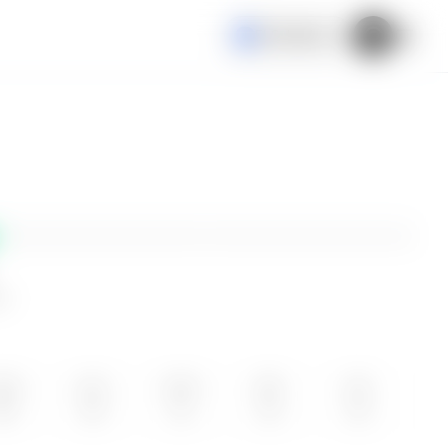
El Salvador
ne
OM
LUN
MAR
MIE
JUE
09
10
11
12
13