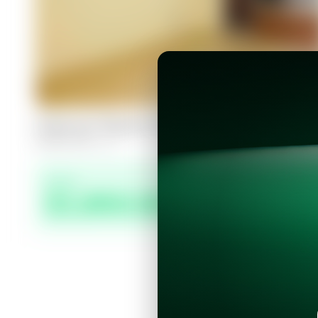
Casa en Nuevo Cuscatlán, Quintas d
3
3.5
172
m²
Precio
$1,850.00