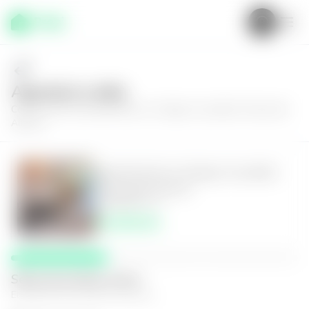
Agenda tu visita
Conoce más de
Apartamento en Antiguo Cuscatlán, Puerta del
Alma III
Apartamento en Antiguo Cuscatlán,
Puerta del Alma III
3
3
136
m²
$3,000.00
Selecciona fecha y hora
El espacio que mejor te funcione