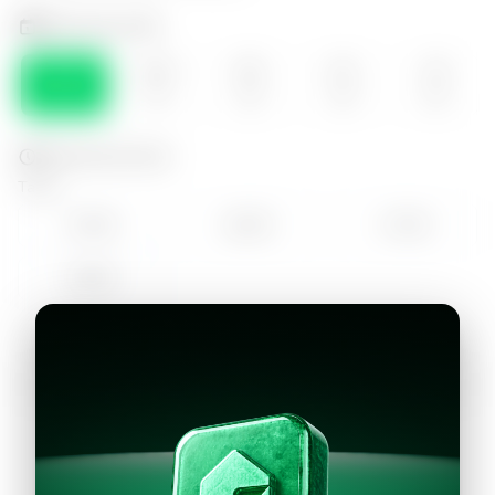
Selecciona el día
LUN
MAR
MIE
JUE
VIE
10
11
12
13
14
Selecciona la hora
Tarde
15:00
16:00
17:00
18:00
Continuar