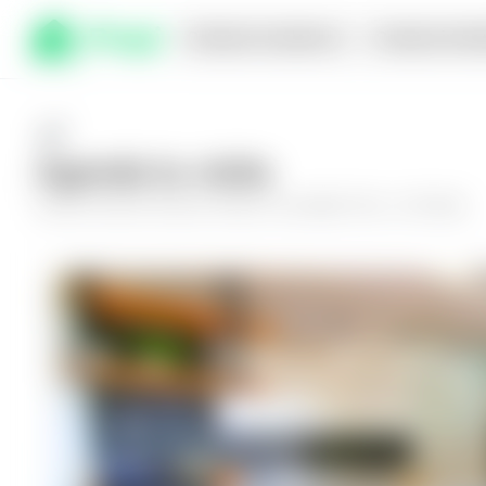
Comprar en planos
Compra inmed
Agenda tu visita
Conoce más de
Casa en Nuevo Cuscatlán, Res. La Florida