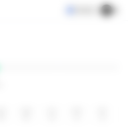
El Salvador
ne
ÁB
DOM
LUN
MAR
MIE
08
09
10
11
12