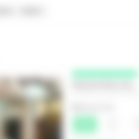
iata
Alquiler
Selecciona fecha y hora
El espacio que mejor te funcio
Selecciona el día
JUE
VIE
S
06
07