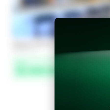
Casa en Nuevo Cuscatlán, Res. La Fl
3
3
165
m²
Precio
$2,500.00