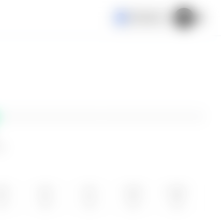
El Salvador
ne
IE
JUE
VIE
SÁB
DOM
12
13
14
15
16