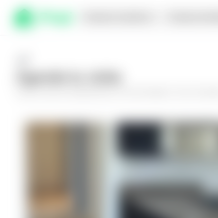
Comprar en planos
Compra inmed
Agenda tu visita
Conoce más de
Apartamento en San Salvador, Torre Conste