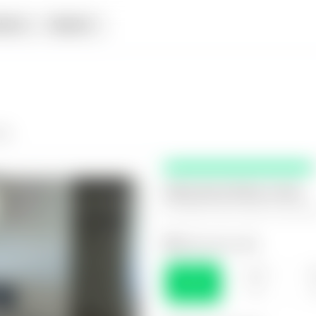
iata
Alquiler
lla
Selecciona fecha y hora
El espacio que mejor te funcio
Selecciona el día
LUN
MAR
M
10
11