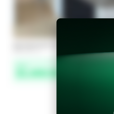
Apartamento en San Salvador, Torre
3
2.5
123
m²
Precio
$1,400.00