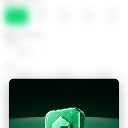
Selecciona el día
LUN
MAR
MIE
JUE
VIE
10
11
12
13
14
Selecciona la hora
Mañana
12:00
Tarde
14:00
15:00
16:00
17:00
18:00
Continuar