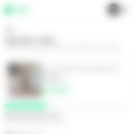
Agenda tu visita
Conoce más de
Casa en Santa Tecla, Jardines de la Libertad
Casa en Santa Tecla, Jardines de la
Libertad
4
2
200
m²
$1,090.00
Selecciona fecha y hora
El espacio que mejor te funcione