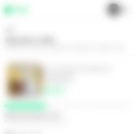
Agenda tu visita
Conoce más de
Casa en Mejicanos, Residencial Ciudad Corinto
Casa en Mejicanos, Residencial
Ciudad Corinto
3
2.5
103
m²
$800.00
Selecciona fecha y hora
El espacio que mejor te funcione