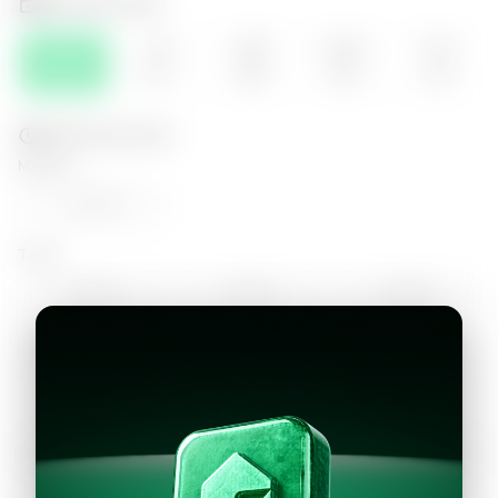
Selecciona el día
JUE
VIE
SÁB
DOM
LUN
06
07
08
09
10
Selecciona la hora
Mañana
12:00
Tarde
14:00
15:00
16:00
17:00
18:00
Continuar