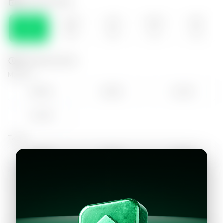
Selecciona el día
SÁB
DOM
LUN
MAR
MIE
08
09
10
11
12
Selecciona la hora
Mañana
09:00
10:00
11:00
12:00
Tarde
14:00
15:00
16:00
17:00
18:00