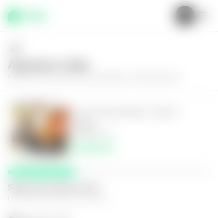
Agenda tu visita
Conoce más de
Casa en San Salvador, Colonia Escalón
Casa en San Salvador, Colonia
Escalón
3
2
110
m²
$2,200.00
Selecciona fecha y hora
El espacio que mejor te funcione