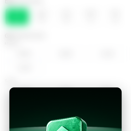
Selecciona el día
SÁB
DOM
LUN
MAR
MIE
08
09
10
11
12
Selecciona la hora
Mañana
09:00
10:00
11:00
12:00
Tarde
14:00
15:00
16:00
17:00
18:00