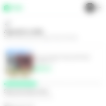
Agenda tu visita
Conoce más de
Casa en Apopa, Paseo del Prado
Casa en Apopa, Paseo del Prado
2
2
71
m²
$680.00
Selecciona fecha y hora
El espacio que mejor te funcione