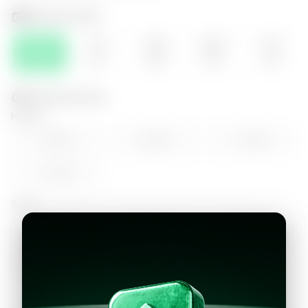
Selecciona el día
JUE
VIE
SÁB
DOM
LUN
06
07
08
09
10
Selecciona la hora
Mañana
09:00
10:00
11:00
12:00
Tarde
14:00
15:00
16:00
17:00
18:00