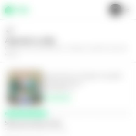
Agenda tu visita
Conoce más de
Apartamento en Antiguo Cuscatlán, Puerta del
Alma II
Apartamento en Antiguo Cuscatlán,
Puerta del Alma II
3
2.5
138
m²
$2,200.00
Selecciona fecha y hora
El espacio que mejor te funcione