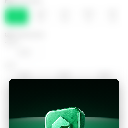
Selecciona el día
SÁB
DOM
LUN
MAR
MIE
08
09
10
11
12
Selecciona la hora
Mañana
12:00
Tarde
14:00
15:00
16:00
17:00
18:00
Continuar