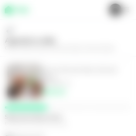
Agenda tu visita
Conoce más de
Casa en San Juan Opico, San Juan Opico
Casa en San Juan Opico, San Juan
Opico
2
1
125
m²
$650.00
Selecciona fecha y hora
El espacio que mejor te funcione