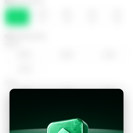
Selecciona el día
LUN
MAR
MIE
JUE
VIE
10
11
12
13
14
Selecciona la hora
Mañana
09:00
10:00
11:00
12:00
Tarde
14:00
15:00
16:00
17:00
18:00