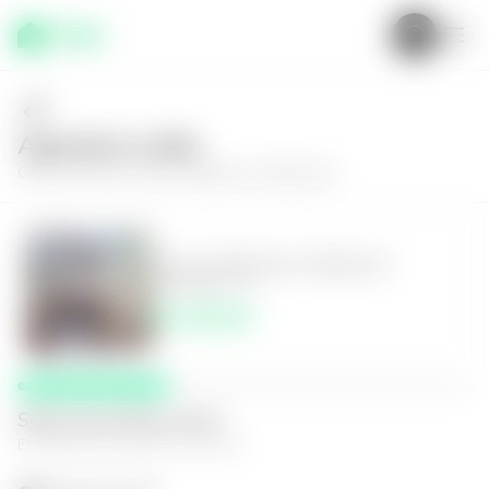
Agenda tu visita
Conoce más de
Casa en Mejicanos, Mejicanos
Casa en Mejicanos, Mejicanos
4
2
120
m²
$1,200.00
Selecciona fecha y hora
El espacio que mejor te funcione