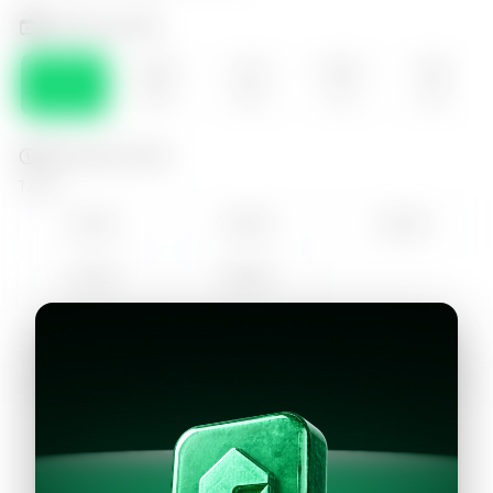
Selecciona el día
SÁB
DOM
LUN
MAR
MIE
08
09
10
11
12
Selecciona la hora
Tarde
14:00
15:00
16:00
17:00
18:00
Continuar