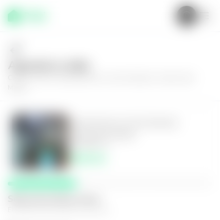
Agenda tu visita
Conoce más de
Apartamento en San Salvador, Colonia San
Mateo
Apartamento en San Salvador,
Colonia San Mateo
3
2
92
m²
$600.00
Selecciona fecha y hora
El espacio que mejor te funcione