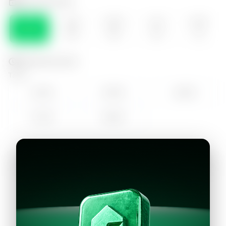
Selecciona el día
VIE
SÁB
DOM
LUN
MAR
07
08
09
10
11
Selecciona la hora
Tarde
14:00
15:00
16:00
17:00
18:00
Continuar