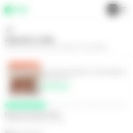
Agenda tu visita
Conoce más de
Casa en San Salvador, Colonia Médica
Casa en San Salvador, Colonia Médica
5
5.5
370
m²
$3,500.00
Selecciona fecha y hora
El espacio que mejor te funcione