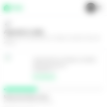
Agenda tu visita
Conoce más de
Apartamento en Antiguo Cuscatlán, Puerta del
Alma III
Apartamento en Antiguo Cuscatlán,
Puerta del Alma III
2
2
140
m²
$2,300.00
Selecciona fecha y hora
El espacio que mejor te funcione