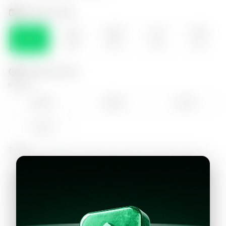
Selecciona el día
VIE
SÁB
DOM
LUN
MAR
07
08
09
10
11
Selecciona la hora
Mañana
09:00
10:00
11:00
12:00
Tarde
14:00
15:00
16:00
17:00
18:00