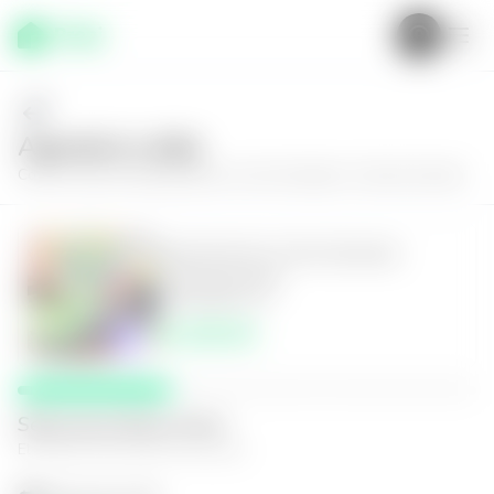
Agenda tu visita
Conoce más de
Apartamento en San Salvador, Colonia Escalón
Apartamento en San Salvador,
Colonia Escalón
3
2.5
120
m²
$1,300.00
Selecciona fecha y hora
El espacio que mejor te funcione