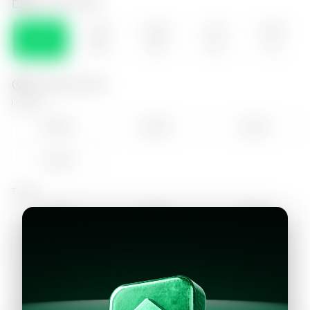
Selecciona el día
VIE
SÁB
DOM
LUN
MAR
07
08
09
10
11
Selecciona la hora
Mañana
09:00
10:00
11:00
12:00
Tarde
14:00
15:00
16:00
17:00
18:00