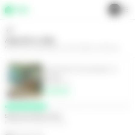
Agenda tu visita
Conoce más de
Apartamento en San Salvador, La Mascota
Apartamento en San Salvador, La
Mascota
3
2
125
m²
$1,900.00
Selecciona fecha y hora
El espacio que mejor te funcione