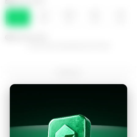
Selecciona el día
DOM
LUN
MAR
MIE
JUE
09
10
11
12
13
Selecciona la hora
No hay horarios disponibles para este día
Continuar