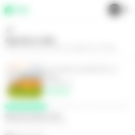
Agenda tu visita
Conoce más de
Casa en Nuevo Cuscatlán, Res. La Florida
Casa en Nuevo Cuscatlán, Res. La
Florida
3
3.5
180
m²
$2,350.00
Selecciona fecha y hora
El espacio que mejor te funcione