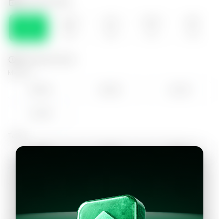
Selecciona el día
SÁB
DOM
LUN
MAR
MIE
08
09
10
11
12
Selecciona la hora
Mañana
09:00
10:00
11:00
12:00
Tarde
14:00
15:00
16:00
17:00
18:00