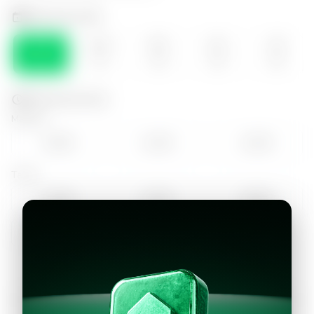
Selecciona el día
LUN
MAR
MIE
JUE
VIE
10
11
12
13
14
Selecciona la hora
Mañana
10:00
11:00
12:00
Tarde
14:00
15:00
16:00
17:00
18:00
Continuar