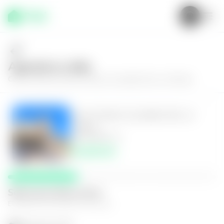
Agenda tu visita
Conoce más de
Casa en Nuevo Cuscatlán, Res. La Florida
Casa en Nuevo Cuscatlán, Res. La
Florida
4
4.5
450
m²
$2,600.00
Selecciona fecha y hora
El espacio que mejor te funcione