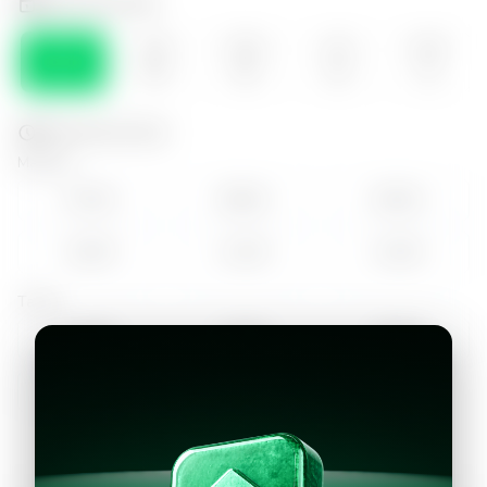
Selecciona el día
VIE
SÁB
DOM
LUN
MAR
07
08
09
10
11
Selecciona la hora
Mañana
07:00
08:00
09:00
10:00
11:00
12:00
Tarde
14:00
15:00
16:00
17:00
18:00