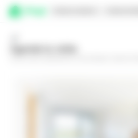
Comprar en planos
Compra inmed
Agenda tu visita
Conoce más de
Apartamento en San Salvador, Colonia Flor 