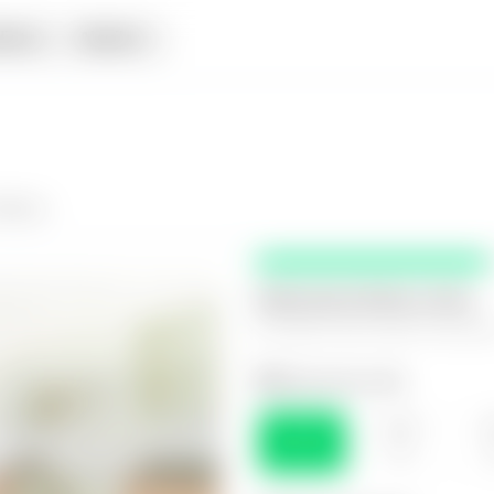
iata
Alquiler
Blanca
Selecciona fecha y hora
El espacio que mejor te funcio
Selecciona el día
LUN
MAR
M
10
11