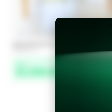
Apartamento en San Salvador, Colon
3
3
125
m²
Precio
$1,500.00