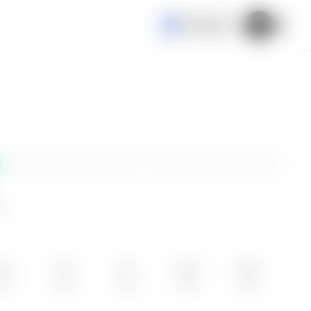
El Salvador
ne
IE
JUE
VIE
SÁB
DOM
12
13
14
15
16