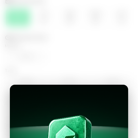
Selecciona el día
JUE
VIE
SÁB
DOM
LUN
06
07
08
09
10
Selecciona la hora
Mañana
12:00
Tarde
14:00
15:00
16:00
17:00
18:00
Continuar