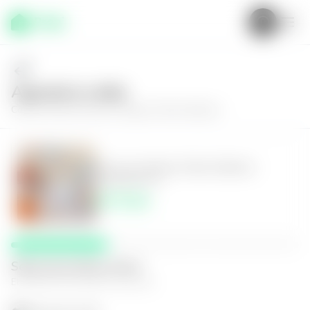
Agenda tu visita
Conoce más de
Casa en Apopa, Portal Valterra
Casa en Apopa, Portal Valterra
3
3
168
m²
$775.00
Selecciona fecha y hora
El espacio que mejor te funcione