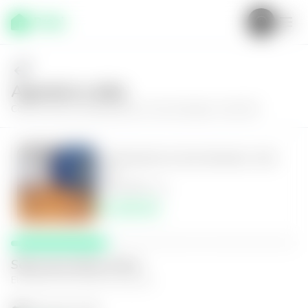
Agenda tu visita
Conoce más de
Apartamento en San Salvador, Alta 510
Apartamento en San Salvador, Alta
510
3
2.5
110
m²
$1,300.00
Selecciona fecha y hora
El espacio que mejor te funcione