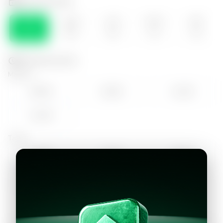
Selecciona el día
SÁB
DOM
LUN
MAR
MIE
08
09
10
11
12
Selecciona la hora
Mañana
09:00
10:00
11:00
12:00
Tarde
14:00
15:00
16:00
17:00
18:00