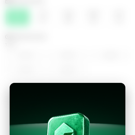
Selecciona el día
JUE
VIE
SÁB
DOM
LUN
06
07
08
09
10
Selecciona la hora
Tarde
14:00
15:00
16:00
17:00
18:00
Continuar