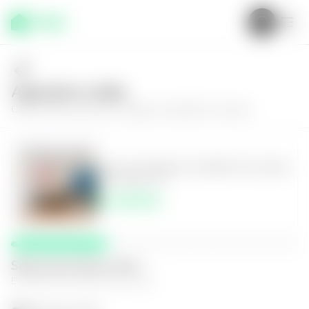
Agenda tu visita
Conoce más de
Casa en Antiguo Cuscatlán, Nu Lomas
Casa en Antiguo Cuscatlán, Nu Lomas
3
2.5
130
m²
$1,250.00
Selecciona fecha y hora
El espacio que mejor te funcione