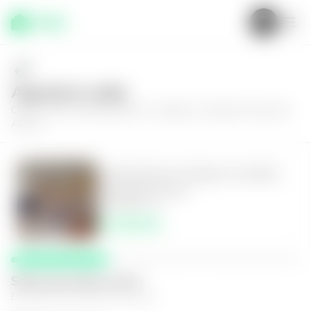
Agenda tu visita
Conoce más de
Apartamento en Antiguo Cuscatlán, Puerta del
Alma II
Apartamento en Antiguo Cuscatlán,
Puerta del Alma II
3
2
145
m²
$2,350.00
Selecciona fecha y hora
El espacio que mejor te funcione