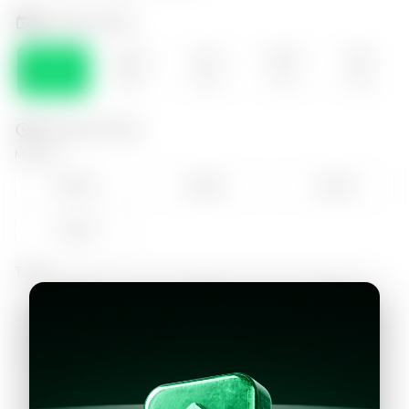
Selecciona el día
SÁB
DOM
LUN
MAR
MIE
08
09
10
11
12
Selecciona la hora
Mañana
09:00
10:00
11:00
12:00
Tarde
14:00
15:00
16:00
17:00
18:00