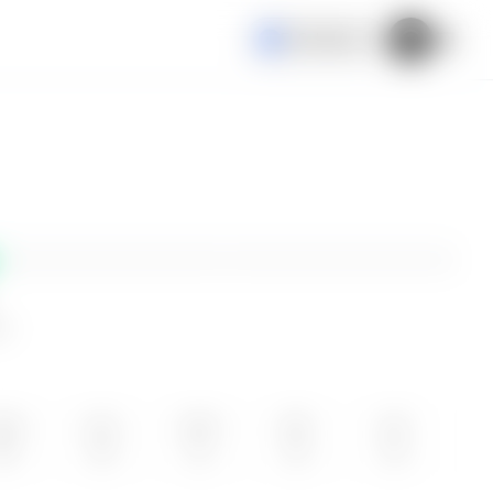
El Salvador
ne
OM
LUN
MAR
MIE
JUE
09
10
11
12
13