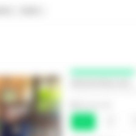
iata
Alquiler
Selecciona fecha y hora
El espacio que mejor te funcio
Selecciona el día
VIE
SÁB
D
07
08