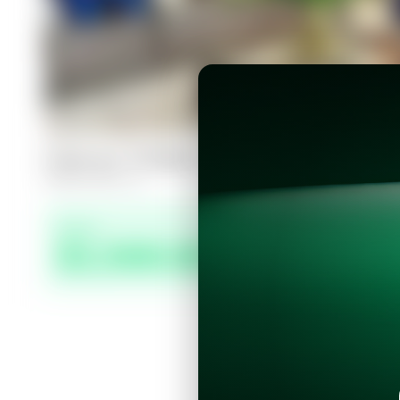
Casa en Antiguo Cuscatlán, Nu Loma
3
3.5
361
m²
Precio
$1,500.00