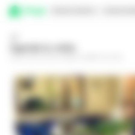
Comprar en planos
Compra inmed
Agenda tu visita
Conoce más de
Casa en Antiguo Cuscatlán, Nu Lomas