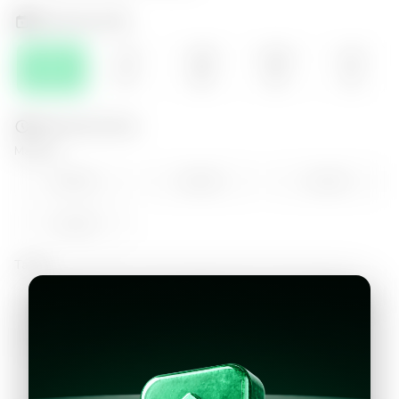
Selecciona el día
JUE
VIE
SÁB
DOM
LUN
06
07
08
09
10
Selecciona la hora
Mañana
09:00
10:00
11:00
12:00
Tarde
14:00
15:00
16:00
17:00
18:00