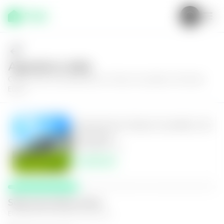
Agenda tu visita
Conoce más de
Apartamento en Nuevo Cuscatlán, Life Santa
Elena
Apartamento en Nuevo Cuscatlán, Life
Santa Elena
3
2.5
117
m²
$1,400.00
Selecciona fecha y hora
El espacio que mejor te funcione