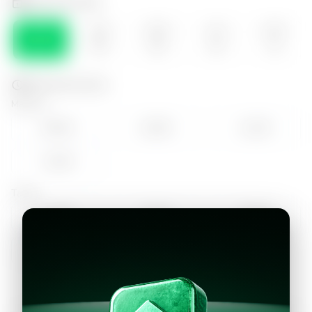
Selecciona el día
VIE
SÁB
DOM
LUN
MAR
07
08
09
10
11
Selecciona la hora
Mañana
09:00
10:00
11:00
12:00
Tarde
14:00
15:00
16:00
17:00
18:00