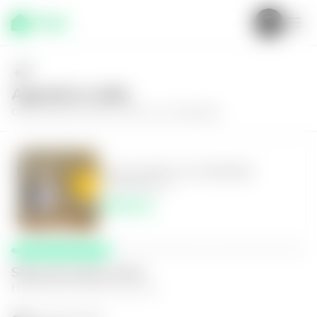
Agenda tu visita
Conoce más de
Casa en Colón, Las Arboledas
Casa en Colón, Las Arboledas
3
1.5
100
m²
$550.00
Selecciona fecha y hora
El espacio que mejor te funcione