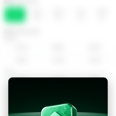
Selecciona el día
VIE
SÁB
DOM
LUN
MAR
07
08
09
10
11
Selecciona la hora
Mañana
07:00
08:00
09:00
10:00
11:00
12:00
Tarde
14:00
15:00
16:00
17:00
18:00