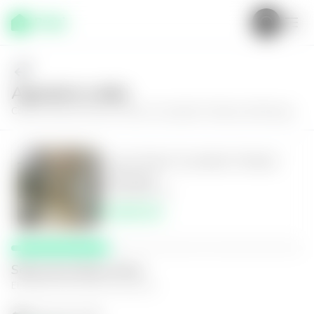
Agenda tu visita
Conoce más de
Casa en Nuevo Cuscatlán, Portales del Bosque
Casa en Nuevo Cuscatlán, Portales
del Bosque
4
4.5
344
m²
$3,600.00
Selecciona fecha y hora
El espacio que mejor te funcione