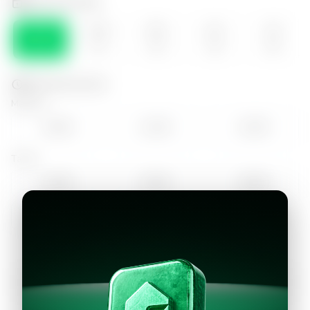
Selecciona el día
LUN
MAR
MIE
JUE
VIE
10
11
12
13
14
Selecciona la hora
Mañana
10:00
11:00
12:00
Tarde
14:00
15:00
16:00
17:00
18:00
Continuar