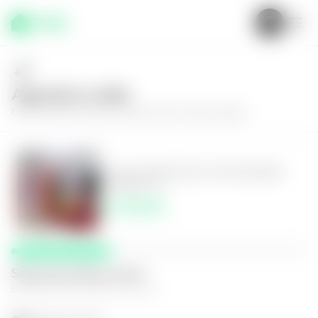
Agenda tu visita
Conoce más de
Casa en Santa Tecla, Villa Veranda
Casa en Santa Tecla, Villa Veranda
3
3
165
m²
$1,700.00
Selecciona fecha y hora
El espacio que mejor te funcione