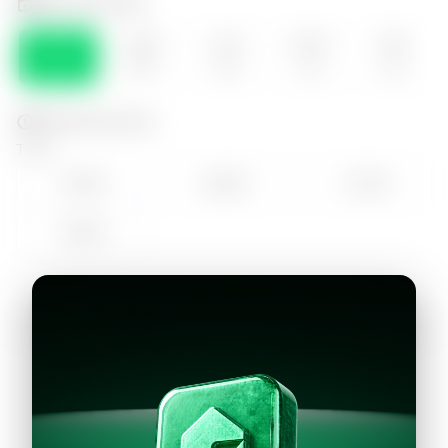
Selecciona el día
SÁB
DOM
LUN
MAR
MIE
08
09
10
11
12
Selecciona la hora
Tarde
15:00
16:00
17:00
18:00
Continuar