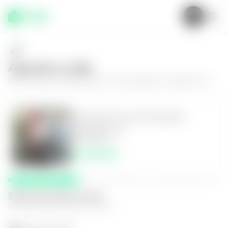
Agenda tu visita
Conoce más de
Apartamento en San Salvador, Condominio 71
Apartamento en San Salvador,
Condominio 71
3
3
85
m²
$1,400.00
Selecciona fecha y hora
El espacio que mejor te funcione