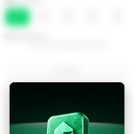
Selecciona el día
DOM
LUN
MAR
MIE
JUE
09
10
11
12
13
Selecciona la hora
No hay horarios disponibles para este día
Continuar