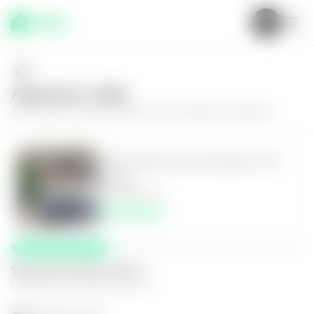
Agenda tu visita
Conoce más de
Apartamento en San Salvador, San Benito
Apartamento en San Salvador, San
Benito
3
3
110
m²
$1,900.00
Selecciona fecha y hora
El espacio que mejor te funcione