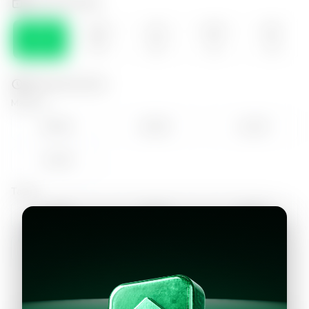
Selecciona el día
SÁB
DOM
LUN
MAR
MIE
08
09
10
11
12
Selecciona la hora
Mañana
09:00
10:00
11:00
12:00
Tarde
14:00
15:00
16:00
17:00
18:00