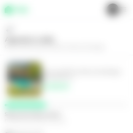
Agenda tu visita
Conoce más de
Casa en JUJUTLA, Barra de Santiago
Casa en JUJUTLA, Barra de Santiago
5
3.5
1648
m²
$1,500.00
Selecciona fecha y hora
El espacio que mejor te funcione