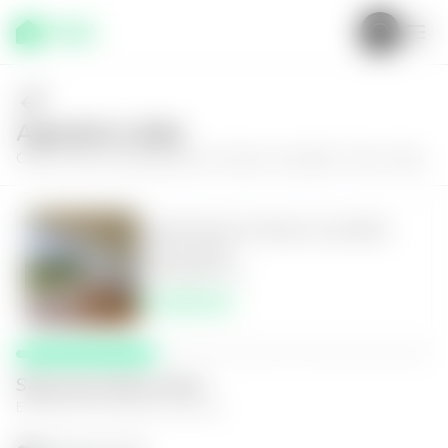
Agenda tu visita
Conoce más de
Apartamento en Nuevo Cuscatlán, Torres Artea
Apartamento en Nuevo Cuscatlán,
Torres Artea
3
2.5
122
m²
$1,600.00
Selecciona fecha y hora
El espacio que mejor te funcione