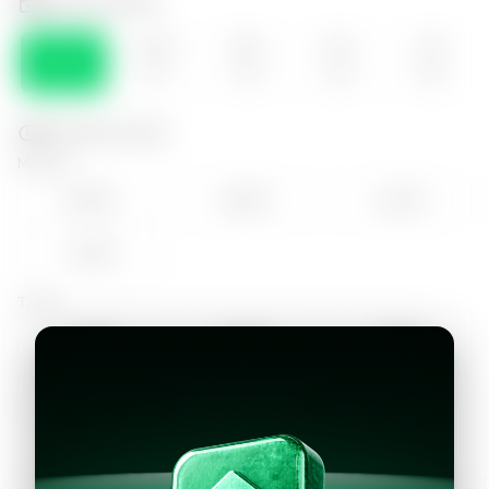
Selecciona el día
LUN
MAR
MIE
JUE
VIE
10
11
12
13
14
Selecciona la hora
Mañana
09:00
10:00
11:00
12:00
Tarde
14:00
15:00
16:00
17:00
18:00