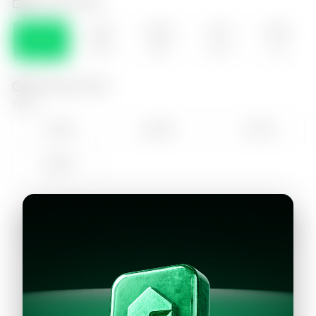
Selecciona el día
VIE
SÁB
DOM
LUN
MAR
07
08
09
10
11
Selecciona la hora
Tarde
15:00
16:00
17:00
18:00
Continuar