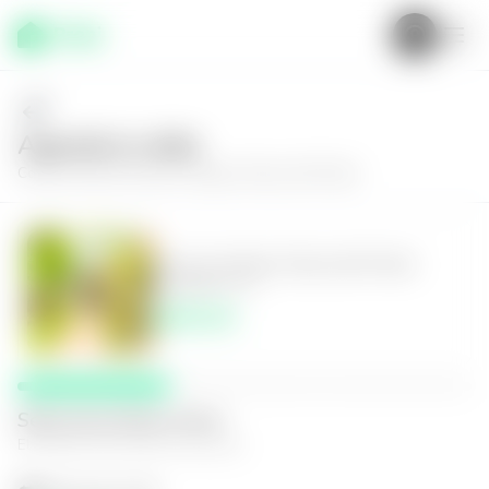
Agenda tu visita
Conoce más de
Casa en Apopa, Paseo del Prado
Casa en Apopa, Paseo del Prado
2
1
115
m²
$650.00
Selecciona fecha y hora
El espacio que mejor te funcione