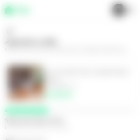
Agenda tu visita
Conoce más de
Casa en Santa Tecla, Condado Santa Rosa 1
Casa en Santa Tecla, Condado Santa
Rosa 1
3
2.5
110
m²
$1,550.00
Selecciona fecha y hora
El espacio que mejor te funcione