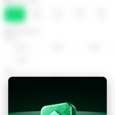
Selecciona el día
SÁB
DOM
LUN
MAR
MIE
08
09
10
11
12
Selecciona la hora
Mañana
09:00
10:00
11:00
12:00
Tarde
14:00
15:00
16:00
17:00
18:00