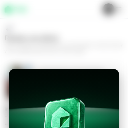
Realiza una oferta
Haz tu oferta por
Apartamento en San Salvador, Colonia Escalón
y da el siguiente paso hacia tu nuevo hogar.
Apartamento en San Salvador,
Colonia Escalón
1
1.5
100
m²
$900.00
Información personal
Completa los datos para continuar
Valor a ofertar