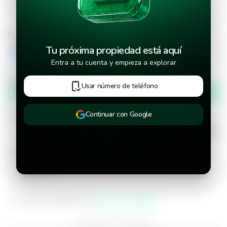
Número de teléfono
Tu próxima propiedad está aquí
+503
Entra a tu cuenta y empieza a explorar
Verificar número de teléfono por
Usar número de teléfono
Mensaje de texto
¿Cuándo deseas mudarte a la propiedad?
Continuar con Google
¿Cuánto tiempo deseas alquilar este inmueble?
He leído y aceptado los
términos y condiciones
¿Ya tienes una cuenta?