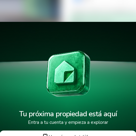
Verificar número de teléfono p
Mensaje de texto
¿Cuándo deseas mudarte a la 
sques de Santa
¿Cuánto tiempo deseas alquila
He leído y aceptado los
términos
Tu próxima propiedad está aquí
Entra a tu cuenta y empieza a explorar
Tus datos están protegidos y encr