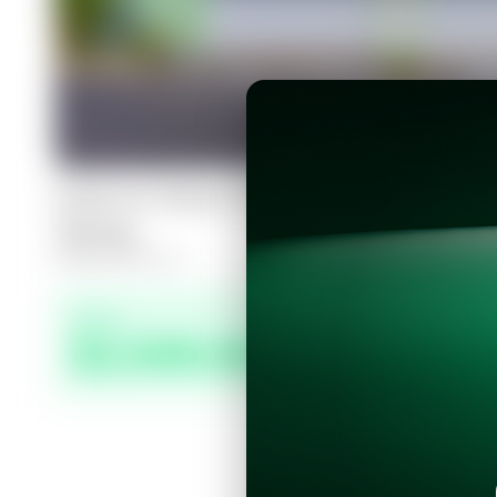
Casa en Santa Tecla, Residencial Bo
Teresa
4
4.5
425
m²
Precio
$2,500.00