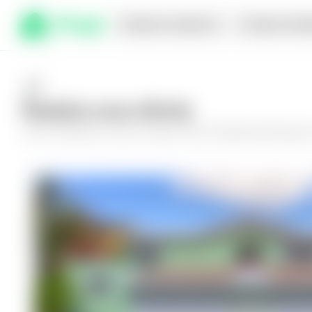
Comprar en planos
Compra inmed
Realiza una oferta
Haz tu oferta por
Casa en Santa Tecla, Residencial Bosques