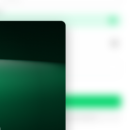
or
propiedad?
r este inmueble?
 y condiciones
Confirmar
oferta
iptados. Solo serán utilizados para procesar tu prereserva.